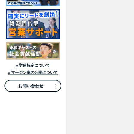
» 労使協定について
» マージン率の公開について
お問い合わせ